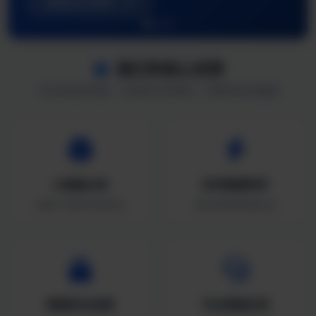
查看数据看板
我们的核心优势
专业的技术团队 · 先进的分析算法 · 可靠的实时数据
AI智能分析
实时数据同步
深度学习算法持续优化
毫秒级数据更新延迟
数据安全加密
专业客服支持