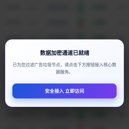
大
3467361
13:52
9+0+7=16
命中
组合
双
小
3467360
13:48
7+2+4=13
命中
大小
双
大
3467359
13:45
6+1+8=15
命中
组合
单
大
数据加密通道已就绪
3467358
13:41
2+9+5=16
命中
组合
双
已为您过滤广告垃圾节点，请点击下方按钮接入核心数
大
3467357
13:38
6+8+1=15
命中
大小
据服务。
双
大
3467356
13:34
1+1+5=07
命中
单双
单
安全接入 立即访问
大
3467355
13:31
7+7+0=14
命中
大小
单
小
3467354
13:27
5+2+0=07
命中
组合
单
大