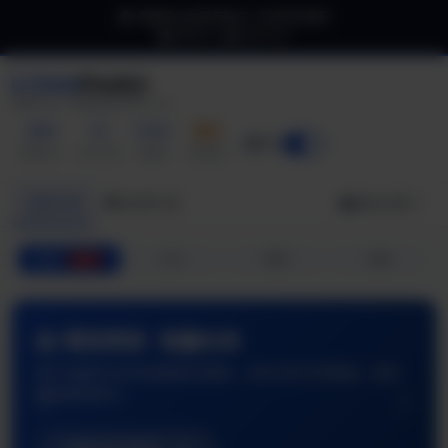
数据安全加密传输
实时同步更新
帮助中心
商务合作
Data
Predict
加拿大28 · 智能预测引擎 v3.0
400
21
5.3%
组合
开启
数据样本
命中次数
准确率
当前模式
加拿大28
台湾PC28
算法引擎
组合
大小
单双
杀组
热门
大数据驱动决策
析开奖数据，提供
累积海量历史数据，通过机器学习持续优化
准确率。